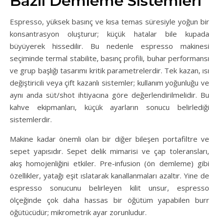
Bazlı Demleme Sistemleri
Espresso, yüksek basınç ve kısa temas süresiyle yoğun bir
konsantrasyon oluşturur; küçük hatalar bile kupada
büyüyerek hissedilir. Bu nedenle espresso makinesi
seçiminde termal stabilite, basınç profili, buhar performansı
ve grup başlığı tasarımı kritik parametrelerdir. Tek kazan, ısı
değiştiricili veya çift kazanlı sistemler; kullanım yoğunluğu ve
aynı anda süt/shot ihtiyacına göre değerlendirilmelidir. Bu
kahve ekipmanları, küçük ayarların sonucu belirlediği
sistemlerdir.
Makine kadar önemli olan bir diğer bileşen portafiltre ve
sepet yapısıdır. Sepet delik mimarisi ve çap toleransları,
akış homojenliğini etkiler. Pre-infusion (ön demleme) gibi
özellikler, yatağı eşit ıslatarak kanallanmaları azaltır. Yine de
espresso sonucunu belirleyen kilit unsur, espresso
ölçeğinde çok daha hassas bir öğütüm yapabilen burr
öğütücüdür; mikrometrik ayar zorunludur.