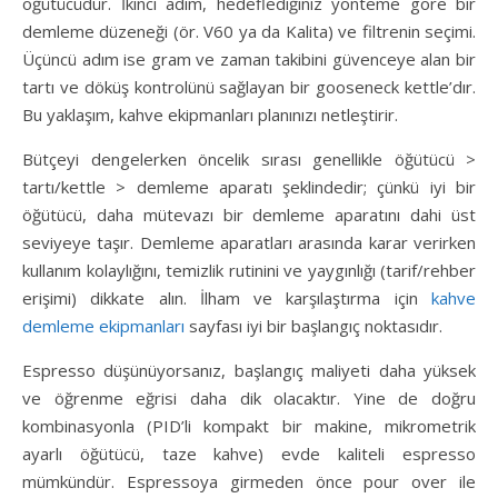
öğütücüdür. İkinci adım, hedeflediğiniz yönteme göre bir
demleme düzeneği (ör. V60 ya da Kalita) ve filtrenin seçimi.
Üçüncü adım ise gram ve zaman takibini güvenceye alan bir
tartı ve döküş kontrolünü sağlayan bir gooseneck kettle’dır.
Bu yaklaşım, kahve ekipmanları planınızı netleştirir.
Bütçeyi dengelerken öncelik sırası genellikle öğütücü >
tartı/kettle > demleme aparatı şeklindedir; çünkü iyi bir
öğütücü, daha mütevazı bir demleme aparatını dahi üst
seviyeye taşır. Demleme aparatları arasında karar verirken
kullanım kolaylığını, temizlik rutinini ve yaygınlığı (tarif/rehber
erişimi) dikkate alın. İlham ve karşılaştırma için
kahve
demleme ekipmanları
sayfası iyi bir başlangıç noktasıdır.
Espresso düşünüyorsanız, başlangıç maliyeti daha yüksek
ve öğrenme eğrisi daha dik olacaktır. Yine de doğru
kombinasyonla (PID’li kompakt bir makine, mikrometrik
ayarlı öğütücü, taze kahve) evde kaliteli espresso
mümkündür. Espressoya girmeden önce pour over ile