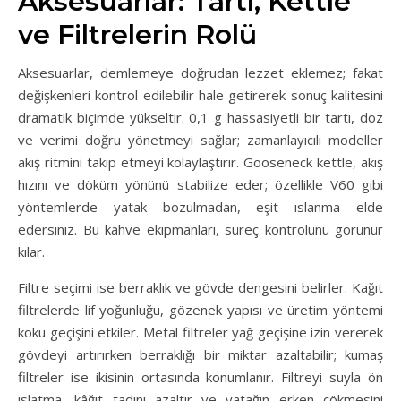
Aksesuarlar: Tartı, Kettle
ve Filtrelerin Rolü
Aksesuarlar, demlemeye doğrudan lezzet eklemez; fakat
değişkenleri kontrol edilebilir hale getirerek sonuç kalitesini
dramatik biçimde yükseltir. 0,1 g hassasiyetli bir tartı, doz
ve verimi doğru yönetmeyi sağlar; zamanlayıcılı modeller
akış ritmini takip etmeyi kolaylaştırır. Gooseneck kettle, akış
hızını ve döküm yönünü stabilize eder; özellikle V60 gibi
yöntemlerde yatak bozulmadan, eşit ıslanma elde
edersiniz. Bu kahve ekipmanları, süreç kontrolünü görünür
kılar.
Filtre seçimi ise berraklık ve gövde dengesini belirler. Kağıt
filtrelerde lif yoğunluğu, gözenek yapısı ve üretim yöntemi
koku geçişini etkiler. Metal filtreler yağ geçişine izin vererek
gövdeyi artırırken berraklığı bir miktar azaltabilir; kumaş
filtreler ise ikisinin ortasında konumlanır. Filtreyi suyla ön
ıslatma, kâğıt tadını azaltır ve yatağın erken çökmesini