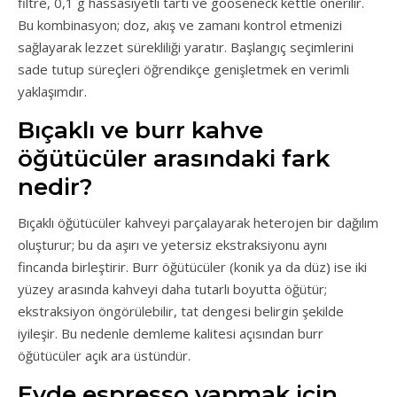
filtre, 0,1 g hassasiyetli tartı ve gooseneck kettle önerilir.
Bu kombinasyon; doz, akış ve zamanı kontrol etmenizi
sağlayarak lezzet sürekliliği yaratır. Başlangıç seçimlerini
sade tutup süreçleri öğrendikçe genişletmek en verimli
yaklaşımdır.
Bıçaklı ve burr kahve
öğütücüler arasındaki fark
nedir?
Bıçaklı öğütücüler kahveyi parçalayarak heterojen bir dağılım
oluşturur; bu da aşırı ve yetersiz ekstraksiyonu aynı
fincanda birleştirir. Burr öğütücüler (konik ya da düz) ise iki
yüzey arasında kahveyi daha tutarlı boyutta öğütür;
ekstraksiyon öngörülebilir, tat dengesi belirgin şekilde
iyileşir. Bu nedenle demleme kalitesi açısından burr
öğütücüler açık ara üstündür.
Evde espresso yapmak için