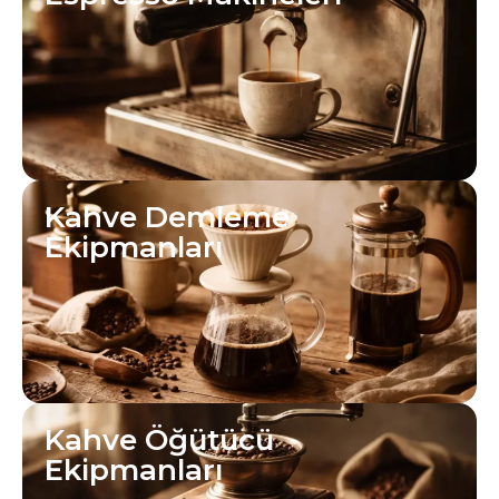
Kahve Demleme
Ekipmanları
Kahve Öğütücü
Ekipmanları